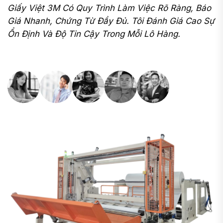
Giấy Việt 3M Có Quy Trình Làm Việc Rõ Ràng, Báo
S
t
Giá Nhanh, Chứng Từ Đầy Đủ. Tôi Đánh Giá Cao Sự
L
Ổn Định Và Độ Tin Cậy Trong Mỗi Lô Hàng.
V
H