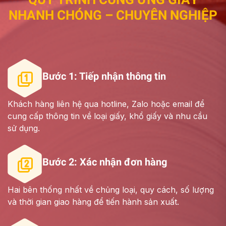
N
H
A
N
H
C
H
Ó
N
G
–
C
H
U
Y
Ê
N
N
G
H
I
Ệ
P
Bước 1: Tiếp nhận thông tin
Khách hàng liên hệ qua hotline, Zalo hoặc email để
cung cấp thông tin về loại giấy, khổ giấy và nhu cầu
sử dụng.
Bước 2: Xác nhận đơn hàng
Hai bên thống nhất về chủng loại, quy cách, số lượng
và thời gian giao hàng để tiến hành sản xuất.