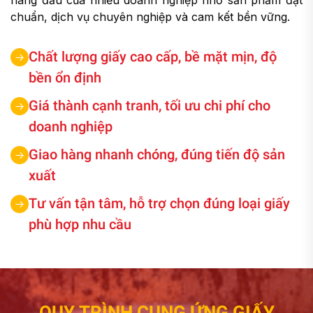
hàng đầu của nhiều doanh nghiệp nhờ sản phẩm đạt
chuẩn, dịch vụ chuyên nghiệp và cam kết bền vững.
Chất lượng giấy cao cấp, bề mặt mịn, độ
bền ổn định
Giá thành cạnh tranh, tối ưu chi phí cho
doanh nghiệp
Giao hàng nhanh chóng, đúng tiến độ sản
xuất
Tư vấn tận tâm, hỗ trợ chọn đúng loại giấy
phù hợp nhu cầu
Q
U
Y
T
R
Ì
N
H
C
U
N
G
Ứ
N
G
G
I
Ấ
Y