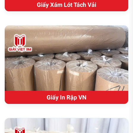
Giấy Xám Lót Tách Vải
Giấy In Rập VN