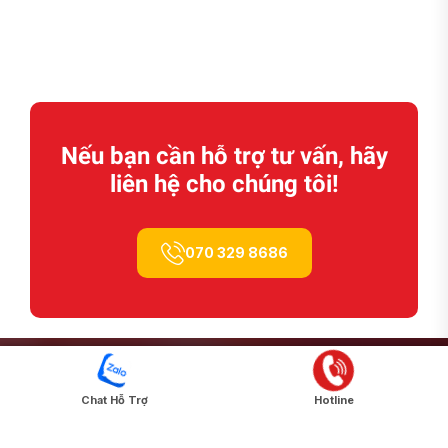
Nếu bạn cần hỗ trợ tư vấn, hãy
liên hệ cho chúng tôi!
070 329 8686
Chat Hỗ Trợ
Hotline