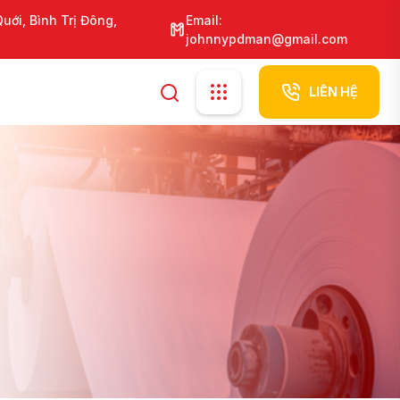
ới, Bình Trị Đông,
Email:
johnnypdman@gmail.com
LIÊN HỆ