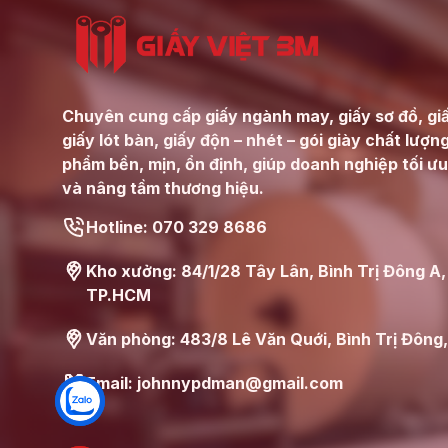
Chuyên cung cấp giấy ngành may, giấy sơ đồ, giấ
giấy lót bàn, giấy độn – nhét – gói giày chất lượn
phẩm bền, mịn, ổn định, giúp doanh nghiệp tối ưu
và nâng tầm thương hiệu.
Hotline: 070 329 8686
Kho xưởng: 84/1/28 Tây Lân, Bình Trị Đông A,
TP.HCM
Văn phòng: 483/8 Lê Văn Quới, Bình Trị Đôn
Email: johnnypdman@gmail.com