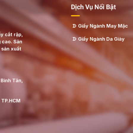
Dịch Vụ Nổi Bật
Giấy Ngành May Mặc
y cắt rập,
Giấy Ngành Da Giày
g cao. Sản
 sản xuất
 Bình Tân,
g, TP.HCM