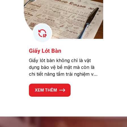
Giấy Lót Bàn
Giấy lót bàn không chỉ là vật
dụng bảo vệ bề mặt mà còn là
chi tiết nâng tầm trải nghiệm và
phong cách trong từng không
gian. Từ bàn ăn gia đình, quán
XEM THÊM
cà phê đến nhà hàng boutique,
một tấm giấy được chọn đúng
chất liệu và tông màu giúp
không gian trở nên gọn gàng,
sang trọng và chỉn chu hơn.