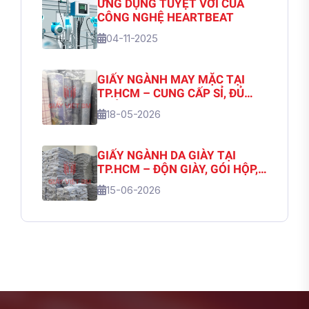
ỨNG DỤNG TUYỆT VỜI CỦA
CÔNG NGHỆ HEARTBEAT
04-11-2025
GIẤY NGÀNH MAY MẶC TẠI
TP.HCM – CUNG CẤP SỈ, ĐỦ
CHỦNG LOẠI | GIẤY VIỆT 3M
18-05-2026
GIẤY NGÀNH DA GIÀY TẠI
TP.HCM – ĐỘN GIÀY, GÓI HỘP,
NHẬP SỐ LƯỢNG LỚN | GIẤY
15-06-2026
VIỆT 3M