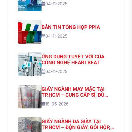
04-11-2025
BẢN TIN TỔNG HỢP PPIA
04-11-2025
ỨNG DỤNG TUYỆT VỜI CỦA
CÔNG NGHỆ HEARTBEAT
04-11-2025
GIẤY NGÀNH MAY MẶC TẠI
TP.HCM – CUNG CẤP SỈ, ĐỦ
CHỦNG LOẠI | GIẤY VIỆT 3M
18-05-2026
GIẤY NGÀNH DA GIÀY TẠI
TP.HCM – ĐỘN GIÀY, GÓI HỘP,