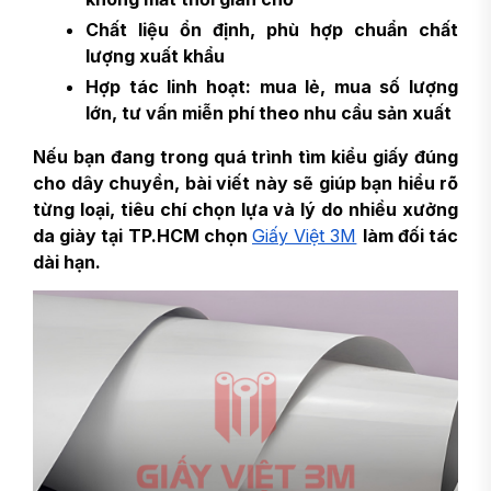
Chất liệu ổn định, phù hợp chuẩn chất
lượng xuất khẩu
Hợp tác linh hoạt: mua lẻ, mua số lượng
lớn, tư vấn miễn phí theo nhu cầu sản xuất
Nếu bạn đang trong quá trình tìm kiểu giấy đúng
cho dây chuyền, bài viết này sẽ giúp bạn hiểu rõ
từng loại, tiêu chí chọn lựa và lý do nhiều xưởng
da giày tại TP.HCM chọn
Giấy Việt 3M
làm đối tác
dài hạn.