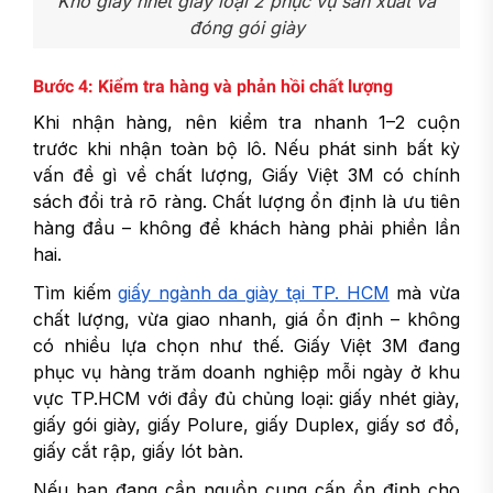
Kho giấy nhét giày loại 2 phục vụ sản xuất và
đóng gói giày
Bước 4: Kiểm tra hàng và phản hồi chất lượng
Khi nhận hàng, nên kiểm tra nhanh 1–2 cuộn
trước khi nhận toàn bộ lô. Nếu phát sinh bất kỳ
vấn đề gì về chất lượng, Giấy Việt 3M có chính
sách đổi trả rõ ràng. Chất lượng ổn định là ưu tiên
hàng đầu – không để khách hàng phải phiền lần
hai.
Tìm kiếm
giấy ngành da giày tại TP. HCM
mà vừa
chất lượng, vừa giao nhanh, giá ổn định – không
có nhiều lựa chọn như thế. Giấy Việt 3M đang
phục vụ hàng trăm doanh nghiệp mỗi ngày ở khu
vực TP.HCM với đầy đủ chủng loại: giấy nhét giày,
giấy gói giày, giấy Polure, giấy Duplex, giấy sơ đồ,
giấy cắt rập, giấy lót bàn.
Nếu bạn đang cần nguồn cung cấp ổn định cho