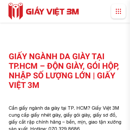
GIẤY NGÀNH DA GIÀY TẠI
TP.HCM – ĐỘN GIÀY, GÓI HỘP,
NHẬP SỐ LƯỢNG LỚN | GIẤY
VIỆT 3M
Cần giấy ngành da giày tại TP. HCM? Giấy Việt 3M
cung cấp giấy nhét giày, giấy gói giày, giấy sơ đồ,
giấy cắt rập chính hãng – bền, mịn, giao tận xưởng
sản xuất. Hotline: 070 329 8686.