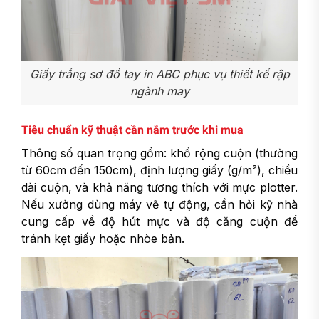
Giấy trắng sơ đồ tay in ABC phục vụ thiết kế rập
ngành may
Tiêu chuẩn kỹ thuật cần nắm trước khi mua
Thông số quan trọng gồm: khổ rộng cuộn (thường
từ 60cm đến 150cm), định lượng giấy (g/m²), chiều
dài cuộn, và khả năng tương thích với mực plotter.
Nếu xưởng dùng máy vẽ tự động, cần hỏi kỹ nhà
cung cấp về độ hút mực và độ căng cuộn để
tránh kẹt giấy hoặc nhòe bản.