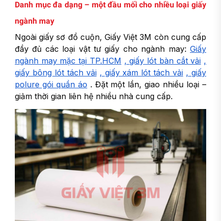
Danh mục đa dạng – một đầu mối cho nhiều loại giấy
ngành may
Ngoài giấy sơ đồ cuộn, Giấy Việt 3M còn cung cấp
đầy đủ các loại vật tư giấy cho ngành may:
Giấy
ngành may mặc tại TP.HCM
,
giấy lót bàn cắt vải
,
giấy bông lót tách vải
,
giấy xám lót tách vải
,
giấy
polure gói quần áo
. Đặt một lần, giao nhiều loại –
giảm thời gian liên hệ nhiều nhà cung cấp.