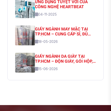
ỨNG DỤNG TUYỆT VỜI CỦA
CÔNG NGHỆ HEARTBEAT
04-11-2025
GIẤY NGÀNH MAY MẶC TẠI
TP.HCM – CUNG CẤP SỈ, ĐỦ
CHỦNG LOẠI | GIẤY VIỆT 3M
18-05-2026
GIẤY NGÀNH DA GIÀY TẠI
TP.HCM – ĐỘN GIÀY, GÓI HỘP,
NHẬP SỐ LƯỢNG LỚN | GIẤY
15-06-2026
VIỆT 3M