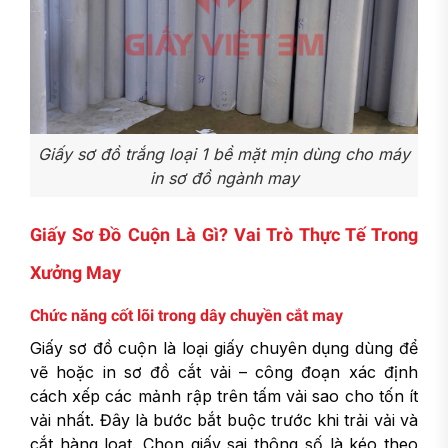
Giấy sơ đồ trắng loại 1 bề mặt mịn dùng cho máy
in sơ đồ ngành may
Giấy Sơ Đồ Cuộn Là Gì? Vai Trò Thực Tế Trong
Xưởng May
Chức năng cốt lõi trong dây chuyền cắt may
Giấy sơ đồ cuộn là loại giấy chuyên dụng dùng để
vẽ hoặc in sơ đồ cắt vải – công đoạn xác định
cách xếp các mảnh rập trên tấm vải sao cho tốn ít
vải nhất. Đây là bước bắt buộc trước khi trải vải và
cắt hàng loạt. Chọn giấy sai thông số là kéo theo