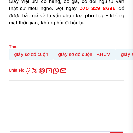
Giấy Việt 3M có hàng, có giá, có đội ngũ tư vấn
thật sự hiểu nghề. Gọi ngay
070 329 8686
để
được báo giá và tư vấn chọn loại phù hợp – không
mất thời gian, không hỏi đi hỏi lại.
Thẻ:
giấy sơ đồ cuộn
giấy sơ đồ cuộn TP.HCM
giấy 
Chia sẻ: