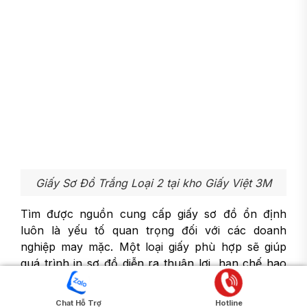
Giấy Sơ Đồ Trắng Loại 2 tại kho Giấy Việt 3M
Tìm được nguồn cung cấp giấy sơ đồ ổn định
luôn là yếu tố quan trọng đối với các doanh
nghiệp may mặc. Một loại giấy phù hợp sẽ giúp
quá trình in sơ đồ diễn ra thuận lợi, hạn chế hao
hụt và hỗ trợ duy trì tiến độ sản xuất.
Chat Hỗ Trợ
Hotline
Nếu bạn đang cần tìm đơn vị cung cấp
giấy in sơ