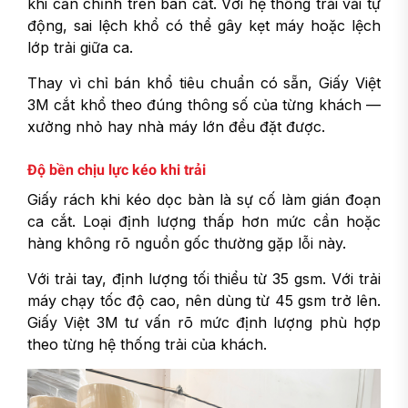
khi căn chỉnh trên bàn cắt. Với hệ thống trải vải tự
động, sai lệch khổ có thể gây kẹt máy hoặc lệch
lớp trải giữa ca.
Thay vì chỉ bán khổ tiêu chuẩn có sẵn, Giấy Việt
3M cắt khổ theo đúng thông số của từng khách —
xưởng nhỏ hay nhà máy lớn đều đặt được.
Độ bền chịu lực kéo khi trải
Giấy rách khi kéo dọc bàn là sự cố làm gián đoạn
ca cắt. Loại định lượng thấp hơn mức cần hoặc
hàng không rõ nguồn gốc thường gặp lỗi này.
Với trải tay, định lượng tối thiểu từ 35 gsm. Với trải
máy chạy tốc độ cao, nên dùng từ 45 gsm trở lên.
Giấy Việt 3M tư vấn rõ mức định lượng phù hợp
theo từng hệ thống trải của khách.