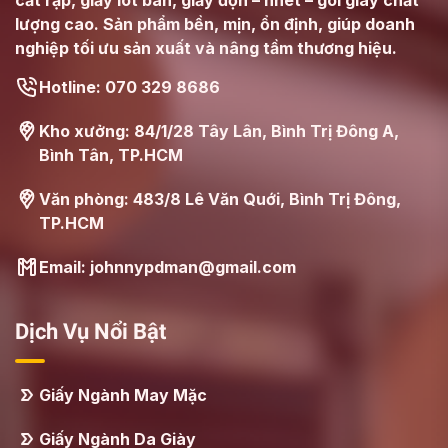
cắt rập, giấy lót bàn, giấy độn – nhét – gói giày chất
lượng cao. Sản phẩm bền, mịn, ổn định, giúp doanh
nghiệp tối ưu sản xuất và nâng tầm thương hiệu.
Hotline: 070 329 8686
Kho xưởng: 84/1/28 Tây Lân, Bình Trị Đông A,
Bình Tân, TP.HCM
Văn phòng: 483/8 Lê Văn Quới, Bình Trị Đông,
TP.HCM
Email: johnnypdman@gmail.com
Dịch Vụ Nổi Bật
Giấy Ngành May Mặc
Giấy Ngành Da Giày