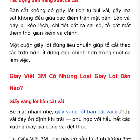
Tác động đến năng suất ca cắt
Bàn cắt không có giấy lót tích tụ bụi vải, gây ma
sát không đều giữa các điểm trên mặt bàn. Lớp vải
đáy bị kéo lệch, chi tiết cắt ra sai số, tổ cắt mất
thêm thời gian kiểm và chỉnh.
Một cuộn giấy lót đúng tiêu chuẩn giúp tổ cắt thao
tác trơn hơn, ít dừng điều chỉnh hơn trong suốt ca
làm việc.
Giấy Việt 3M Có Những Loại Giấy Lót Bàn
Nào?
Giấy vàng lót bàn cắt vải
Bề mặt nhám nhẹ,
giấy vàng lót bàn cắt vải
giữ lớp
vải đáy ổn định khi trải — phù hợp với hầu hết các
xưởng may gia công vải dệt thoi.
Tại Giấy Việt 3M, loại này có sẵn từ định lượng 35–