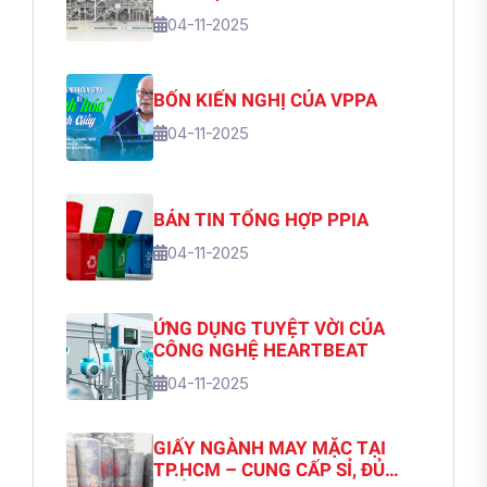
04-11-2025
BỐN KIẾN NGHỊ CỦA VPPA
04-11-2025
BẢN TIN TỔNG HỢP PPIA
04-11-2025
ỨNG DỤNG TUYỆT VỜI CỦA
CÔNG NGHỆ HEARTBEAT
04-11-2025
GIẤY NGÀNH MAY MẶC TẠI
TP.HCM – CUNG CẤP SỈ, ĐỦ