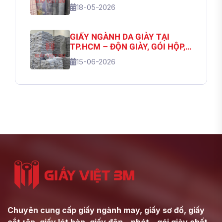
CHỦNG LOẠI | GIẤY VIỆT 3M
18-05-2026
GIẤY NGÀNH DA GIÀY TẠI
TP.HCM – ĐỘN GIÀY, GÓI HỘP,
NHẬP SỐ LƯỢNG LỚN | GIẤY
15-06-2026
VIỆT 3M
Chuyên cung cấp giấy ngành may, giấy sơ đồ, giấy