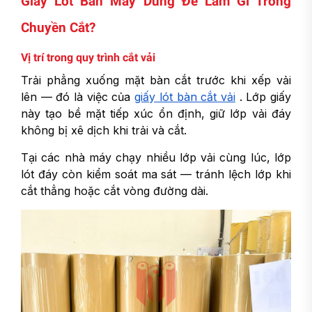
Giấy Lót Bàn May Dùng Để Làm Gì Trong
Chuyền Cắt?
Vị trí trong quy trình cắt vải
Trải phẳng xuống mặt bàn cắt trước khi xếp vải
lên — đó là việc của
giấy lót bàn cắt vải
. Lớp giấy
này tạo bề mặt tiếp xúc ổn định, giữ lớp vải đáy
không bị xê dịch khi trải và cắt.
Tại các nhà máy chạy nhiều lớp vải cùng lúc, lớp
lót đáy còn kiểm soát ma sát — tránh lệch lớp khi
cắt thẳng hoặc cắt vòng đường dài.