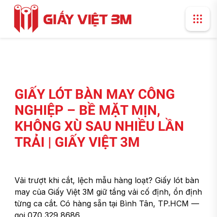
GIẤY LÓT BÀN MAY CÔNG
NGHIỆP – BỀ MẶT MỊN,
KHÔNG XÙ SAU NHIỀU LẦN
TRẢI | GIẤY VIỆT 3M
Vải trượt khi cắt, lệch mẫu hàng loạt? Giấy lót bàn
may của Giấy Việt 3M giữ tầng vải cố định, ổn định
từng ca cắt. Có hàng sẵn tại Bình Tân, TP.HCM —
gọi 070 329 8686.